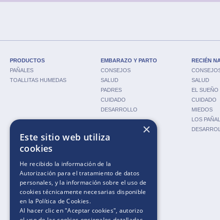
PRODUCTOS
EMBARAZO Y PARTO
RECIÉN N
PAÑALES
CONSEJOS
CONSEJO
TOALLITAS HUMEDAS
SALUD
SALUD
PADRES
EL SUEÑO
CUIDADO
CUIDADO
DESARROLLO
MIEDOS
LOS PAÑA
×
DESARRO
Este sitio web utiliza
cookies
HERRAMIENTAS
He recibido la información de la
CALCULADORA DE
Autorización para el tratamiento de datos
EMBARAZO
personales
, y la información sobre el uso de
CALCULADORA DE
cookies técnicamente necesarias disponible
FERTILIDAD
en la
Política de Cookies
.
CALCULADORA DE PAÑALES
Al hacer clic en "Aceptar cookies", autorizo
NOMBRES DE BEBÉS
el uso de las cookies opcionales detalladas