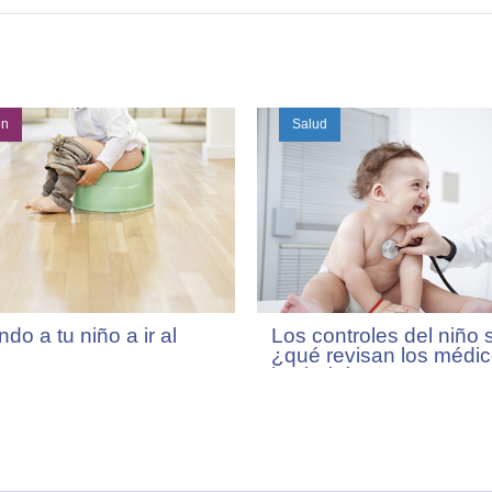
ón
Salud
o a tu niño a ir al
Los controles del niño 
¿qué revisan los médi
los bebés?