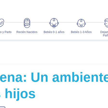
 y Parto
Recién Nacidos
Bebés 0-1 años
Bebés 1-3 Años
Dejan
Pañ
ena: Un ambient
 hijos