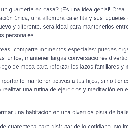
un guardería en casa? ¡Es una idea genial! Crea 
ación única, una alfombra calentita y sus juguete
vo y diferente, será ideal para mantenerlos entre
os personales.
reas, comparte momentos especiales: puedes orga
ias juntos, mantener largas conversaciones divertid
uego de mesa para reforzar los lazos familiares y m
portante mantener activos a tus hijos, si no tien
 realizar una rutina de ejercicios y meditación en 
mar una habitación en una divertida pista de bail
e cuarentena para disfrutar de lo cotidiano. No i